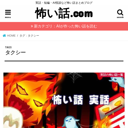
実話・短編・AI怪談など怖い話まとめブログ
怖い話.com
menu
search
新カテゴリ：AIが作った怖い話を読む
HOME
タグ : タクシー
タクシー
実話の怖い話一覧