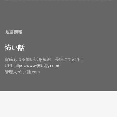
運営情報
怖い話
背筋も凍る怖い話を短編、長編にて紹介！
URL:
https://www.怖い話.com/
管理人:怖い話.com
ホーム
怖い話.comについて
実話
短編
中編
長編
AIが作った怖い話
有名
2ch
ランキング
©Copyright2026
怖い話.com
.All Rights Reserved.