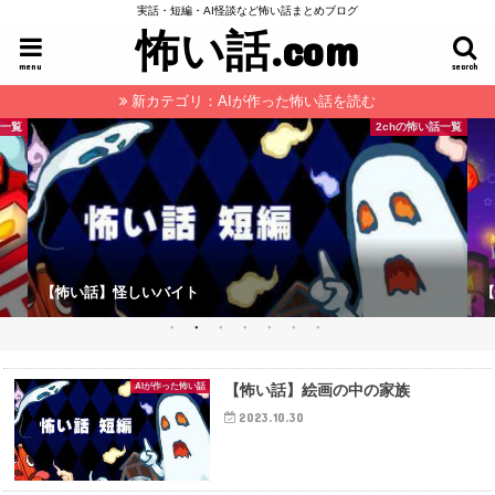
実話・短編・AI怪談など怖い話まとめブログ
怖い話.com
menu
search
新カテゴリ：AIが作った怖い話を読む
話一覧
2chの怖い話一覧
【怖い話】怪しいバイト
【
AIが作った怖い話
【怖い話】絵画の中の家族
2023.10.30