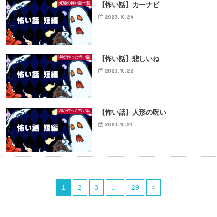
短編の怖い話一覧
【怖い話】カーナビ
2023.10.24
AIが作った怖い話
【怖い話】悲しいね
2023.10.22
AIが作った怖い話
【怖い話】人形の呪い
2023.10.21
1
2
3
…
29
>