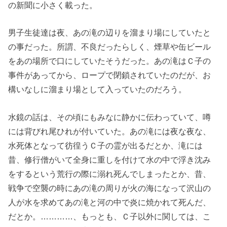
の新聞に小さく載った。
男子生徒達は夜、あの滝の辺りを溜まり場にしていたと
の事だった。所謂、不良だったらしく、煙草や缶ビール
をあの場所で口にしていたそうだった。あの滝はＣ子の
事件があってから、ロープで閉鎖されていたのだが、お
構いなしに溜まり場として入っていたのだろう。
水鏡の話は、その頃にもみなに静かに伝わっていて、噂
には背びれ尾ひれが付いていた。あの滝には夜な夜な、
水死体となって彷徨うＣ子の霊が出るだとか、滝には
昔、修行僧がいて全身に重しを付けて水の中で浮き沈み
をするという荒行の際に溺れ死んでしまったとか、昔、
戦争で空襲の時にあの滝の周りが火の海になって沢山の
人が水を求めてあの滝と河の中で炎に焼かれて死んだ、
だとか。…………、もっとも、Ｃ子以外に関しては、こ