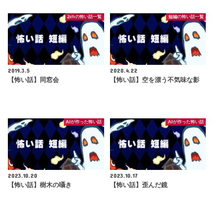
2chの怖い話一覧
短編の怖い話一覧
2019.3.5
2020.4.22
【怖い話】同窓会
【怖い話】空を漂う不気味な影
AIが作った怖い話
AIが作った怖い話
2023.10.20
2023.10.17
【怖い話】樹木の囁き
【怖い話】歪んだ鏡