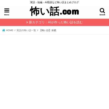
実話・短編・AI怪談など怖い話まとめブログ
怖い話.com
menu
search
新カテゴリ：AIが作った怖い話を読む
HOME
実話の怖い話一覧
【怖い話】水鏡