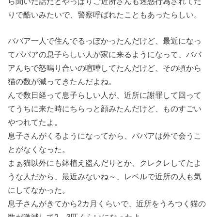
ら聞いた話だとやっぱりご近所さんも迷惑行為されてた
りで酷いみたいで、警察呼ばれたこともあったらしい。
ババア一人で住んでるっぽかったんだけど、最近になっ
てババアの息子らしい人が家に来るようになって、ババ
アんちで怒鳴り合いの喧嘩してたんだけど、その頃から
猫の数が減ってきたんだよね。
んで数日経って息子らしい人が、近所に謝罪して回って
てうちに来た時にちらっと顔みたんだけど、ものすごい
やつれてたよ。
息子さんがくるようになってから、ババアは外で会うこ
とがなくなった。
まぁ猫以外にも鉢植え盗んだりとか、クレクレしてたよ
うな人だから、最近みないね～、レベルで近所の人も気
にしてなかった。
息子さんがきてから2カ月くらいで、近所をうろつく猫の
数が激減して2～3匹くらいになったよ。