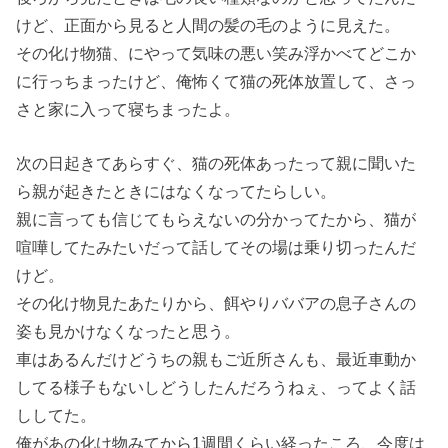
けど、正面から見ると人間の髪の毛のように見えた。
その化け物猫、にやって気味の悪い笑み浮かべてどこか
に行っちまったけど、俺怖くて猫の死体放置して、さっ
さと家に入って寝ちまったよ。
次の日起きてあらすぐ、猫の死体あったって親に聞いた
ら親が起きたときにはなくなってたらしい。
親に言っても信じてもらえないの分かってたから、猫が
喧嘩してたみたいだって話してその場は乗り切ったんだ
けど。
その化け物見たあたりから、餌やりババアの息子さんの
姿も見かけなくなったと思う。
車はあるんだけどうちの親もご近所さんも、最近車動か
してる様子もないしどうしたんだろうねぇ、ってよく話
ししてた。
俺があの化け物みてから1週間くらい経ったころ、今度は