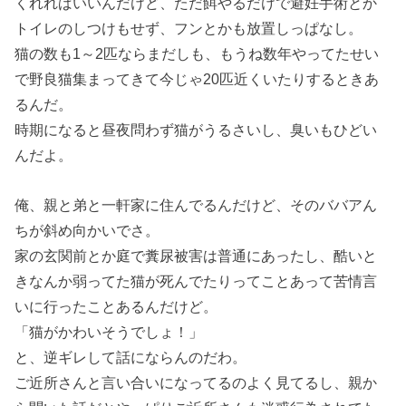
くれればいいんだけど、ただ餌やるだけで避妊手術とか
トイレのしつけもせず、フンとかも放置しっぱなし。
猫の数も1～2匹ならまだしも、もうね数年やってたせい
で野良猫集まってきて今じゃ20匹近くいたりするときあ
るんだ。
時期になると昼夜問わず猫がうるさいし、臭いもひどい
んだよ。
俺、親と弟と一軒家に住んでるんだけど、そのババアん
ちが斜め向かいでさ。
家の玄関前とか庭で糞尿被害は普通にあったし、酷いと
きなんか弱ってた猫が死んでたりってことあって苦情言
いに行ったことあるんだけど。
「猫がかわいそうでしょ！」
と、逆ギレして話にならんのだわ。
ご近所さんと言い合いになってるのよく見てるし、親か