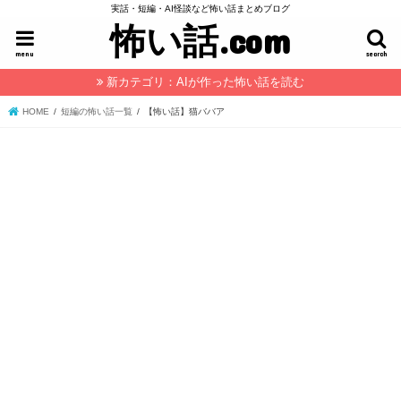
実話・短編・AI怪談など怖い話まとめブログ
怖い話.com
menu
search
新カテゴリ：AIが作った怖い話を読む
HOME
短編の怖い話一覧
【怖い話】猫ババア