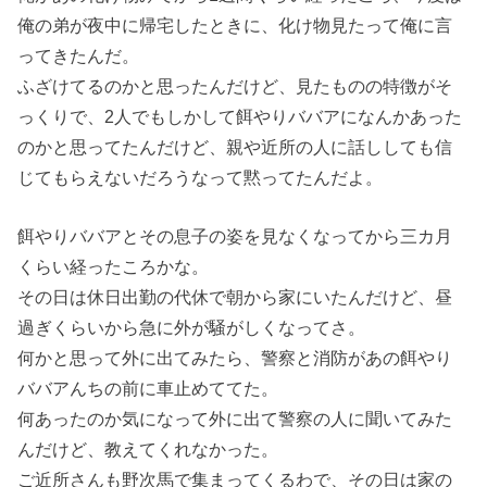
俺の弟が夜中に帰宅したときに、化け物見たって俺に言
ってきたんだ。
ふざけてるのかと思ったんだけど、見たものの特徴がそ
っくりで、2人でもしかして餌やりババアになんかあった
のかと思ってたんだけど、親や近所の人に話ししても信
じてもらえないだろうなって黙ってたんだよ。
餌やりババアとその息子の姿を見なくなってから三カ月
くらい経ったころかな。
その日は休日出勤の代休で朝から家にいたんだけど、昼
過ぎくらいから急に外が騒がしくなってさ。
何かと思って外に出てみたら、警察と消防があの餌やり
ババアんちの前に車止めててた。
何あったのか気になって外に出て警察の人に聞いてみた
んだけど、教えてくれなかった。
ご近所さんも野次馬で集まってくるわで、その日は家の