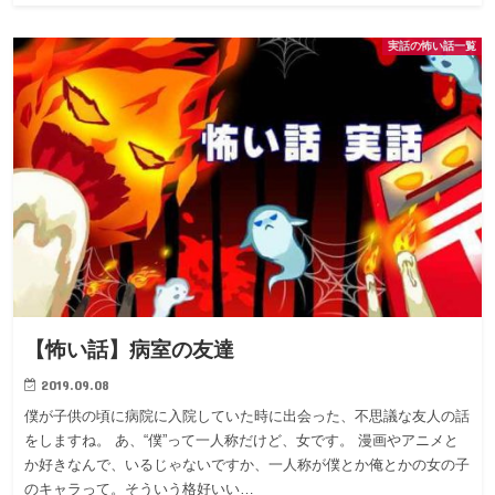
実話の怖い話一覧
【怖い話】病室の友達
2019.09.08
僕が子供の頃に病院に入院していた時に出会った、不思議な友人の話
をしますね。 あ、“僕”って一人称だけど、女です。 漫画やアニメと
か好きなんで、いるじゃないですか、一人称が僕とか俺とかの女の子
のキャラって。そういう格好いい…