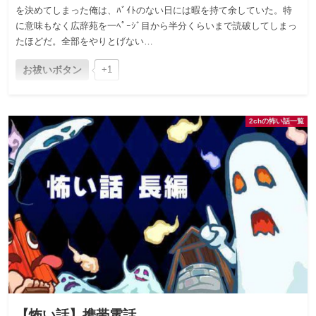
を決めてしまった俺は、ﾊﾞｲﾄのない日には暇を持て余していた。特
に意味もなく広辞苑を一ﾍﾟｰｼﾞ目から半分くらいまで読破してしまっ
たほどだ。全部をやりとげない…
お祓いボタン
+1
2chの怖い話一覧
【怖い話】携帯電話