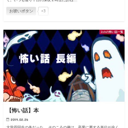
お祓いボタン
+3
2chの怖い話一覧
【怖い話】本
2019.02.26
大学四回生の冬だった。 そのころの俺は、卒業に要する単位が全く