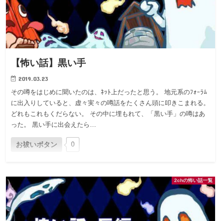
【怖い話】黒い手
2019.03.23
その噂をはじめに聞いたのは、ﾈｯﾄ上だったと思う。 地元系のﾌｫｰﾗﾑ
に出入りしていると、虚々実々の噂話をたくさん頭に叩きこまれる。
どれもこれもくだらない。 その中に埋もれて、「黒い手」の噂はあ
った。 黒い手に出会えたら…
お祓いボタン
0
2chの怖い話一覧