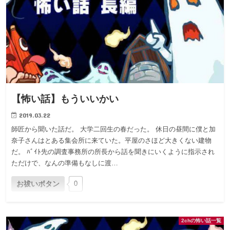
【怖い話】もういいかい
2019.03.22
師匠から聞いた話だ。 大学二回生の春だった。 休日の昼間に僕と加
奈子さんはとある集会所に来ていた。平屋のさほど大きくない建物
だ。 ﾊﾞｲﾄ先の調査事務所の所長から話を聞きにいくように指示され
ただけで、なんの準備もなしに渡…
お祓いボタン
0
2chの怖い話一覧