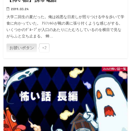
2019.03.24
大学二回生の夏だった。俺は凶悪な日差しが照りつける中を歩いて学
食に向かっていた。 ｱｽﾌｧﾙﾄが靴の裏に張り付くような感じがする。
いくつかのｸﾞﾙｰﾌﾟが入口のあたりにたむろしているのを横目で見な
がらふと立ち止まる。 蝉…
お祓いボタン
+2
2chの怖い話一覧