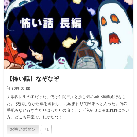
【怖い話】なぞなぞ
2019.03.22
大学四回生の冬だった。俺は仲間三人と少し気の早い卒業旅行をし
た。 交代しながら車を運転し、北陸まわりで関東へと入った。宿の
手配もない行き当たりばったりの旅で、ﾋﾞｼﾞﾈｽﾎﾃﾙに泊まれれば良い
方。どこも満室で、しかたなく…
お祓いボタン
+1