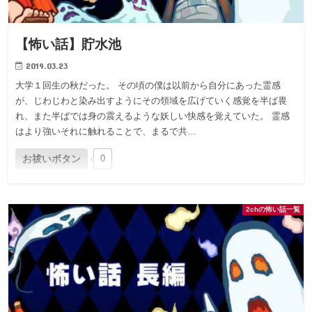
【怖い話】貯水池
2019.03.23
大学１回生の秋だった。 その頃の僕は以前から自分にあった霊感
が、じわじわと染み出すようにその領域を広げていく感覚を半ば畏
れ、また半ばでは身の震えるような妖しい快感を覚えていた。 霊感
はより強いそれに触れることで、まるで共…
お祓いボタン
0
2chの怖い話一覧