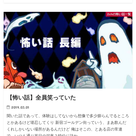
2chの怖い話一覧
【怖い話】全員笑っていた
2019.03.01
聞いた話であって、体験はしてないから想像で多少膨らんでるところ
とかあるけど堪忍してくり 新宿ゴールデン街っていう、まあ飲んだ
くれしかいない場所があるんだけど 俺はそこの、とある店の常連
で。いつも通り平日の深夜２時位に訪ね…