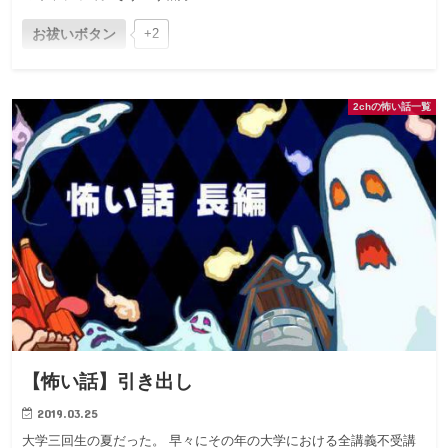
お祓いボタン
+2
2chの怖い話一覧
【怖い話】引き出し
2019.03.25
大学三回生の夏だった。 早々にその年の大学における全講義不受講