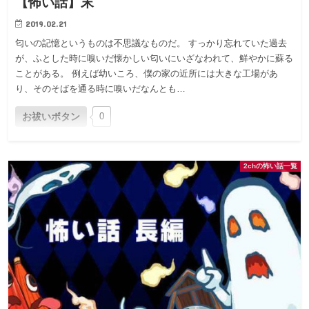
【怖い話】末
2019.02.21
匂いの記憶というものは不思議なものだ。 すっかり忘れていた過去
が、ふとした時に嗅いだ懐かしい匂いにいざなわれて、鮮やかに蘇る
ことがある。 例えば幼いころ、僕の家の近所には大きな工場があ
り、そのそばを通る時に嗅いだなんとも…
お祓いボタン
0
2chの怖い話一覧