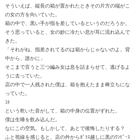
そういえば、縦長の箱が置かれたときその片方の端がこ
の女の方を向いていた。
箱の中で、黒い手が指を差しているというのだろうか。
そう思っていると、女の妙に冷たい息が耳に流れ込んで
きた。
「それがね、指差されてるのは箱からじゃないのよ。背
中から、誰かに」
そこまで言うと三つ編み女は息を詰まらせて、逃げるよ
うに去っていた。
店の中で一人残された僕は、箱を抱えたまま棒立ちにな
っていた。
ｺﾄ
という乾いた音がして、箱の中身の位置がずれた。
僕は生唾を飲み込んだ。
なにこの空気。もしかして、あとで後悔したりする？
ふと視線を感じると、店の外からｶﾞﾗｽ越しに黒のﾜﾝﾋﾟｰｽ