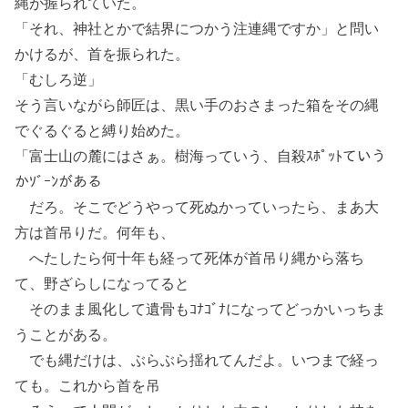
縄が握られていた。
「それ、神社とかで結界につかう注連縄ですか」と問い
かけるが、首を振られた。
「むしろ逆」
そう言いながら師匠は、黒い手のおさまった箱をその縄
でぐるぐると縛り始めた。
「富士山の麓にはさぁ。樹海っていう、自殺ｽﾎﾟｯﾄていう
かｿﾞｰﾝがある
だろ。そこでどうやって死ぬかっていったら、まあ大
方は首吊りだ。何年も、
へたしたら何十年も経って死体が首吊り縄から落ち
て、野ざらしになってると
そのまま風化して遺骨もｺﾅｺﾞﾅになってどっかいっちま
うことがある。
でも縄だけは、ぶらぶら揺れてんだよ。いつまで経っ
ても。これから首を吊