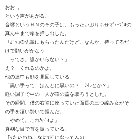
おおｰ。
という声があがる。
音響というＨＮのその子は、もったいぶりもせずﾃｰﾌﾞﾙの
真ん中まで箱を押し出した。
「ｶﾞｯｺの先輩にもらったんだけど、なんか、持ってるだ
けで願いがかなう
ってさ。誰かいらない？」
え？ くれるのかよ。
他の連中も顔を見回している。
「黒い手って、ほんとに黒いの？ ﾐｲﾗとか？」
軽い調子で中の一人が箱の蓋を取ろうとした。
その瞬間、僕の右隣に座っていた面長の三つ編み女がそ
の手を凄い勢いで掴んだ。
「やめて。これﾔﾊﾞｲよ」
真剣な目で首を振っている。
「ｯたいわね、なにﾏｼﾞになってんの」