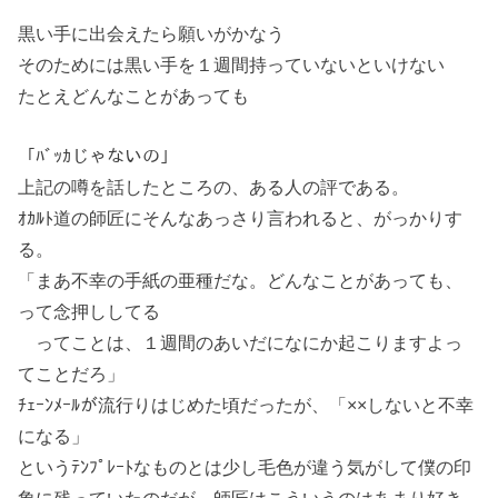
黒い手に出会えたら願いがかなう
そのためには黒い手を１週間持っていないといけない
たとえどんなことがあっても
「ﾊﾞｯｶじゃないの」
上記の噂を話したところの、ある人の評である。
ｵｶﾙﾄ道の師匠にそんなあっさり言われると、がっかりす
る。
「まあ不幸の手紙の亜種だな。どんなことがあっても、
って念押ししてる
ってことは、１週間のあいだになにか起こりますよっ
てことだろ」
ﾁｪｰﾝﾒｰﾙが流行りはじめた頃だったが、「××しないと不幸
になる」
というﾃﾝﾌﾟﾚｰﾄなものとは少し毛色が違う気がして僕の印
象に残っていたのだが、師匠はこういうのはあまり好き