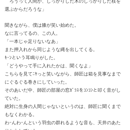
ろうって人間が、しっかりした木のしっかりした枝を
選ぶからだろうな」
聞きながら、僕は膝が笑い始めた。
なに言ってるの、この人。
「一本じゃ足りないなあ」
また押入れから同じような縄を出してくる。
ｷｰﾝという耳鳴りがした。
「どうやって手に入れたかは、聞くなよ」
こちらを見てﾆﾔっと笑いながら、師匠は箱を見事なまで
にぐるぐる巻きにしていった。
そのあいだ中、師匠の部屋の窓ｶﾞﾗｽをｺﾝｺﾝと叩く音がし
ていた。
絶対に生身の人間じゃないというのは、師匠に聞くまで
もなくわかる。
わｰんわｰんという羽虫の群れるような音も、天井のあた