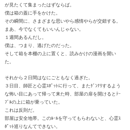
が見たくて集まったはずならば。
僕は箱の蓋に手をかけた。
その瞬間に、さまざまな思いやら感情やらが交錯する。
まあ、今でなくてもいいんじゃない。
１週間あるんだし。
僕は、つまり、逃げたのだった。
そして箱を本棚の上に置くと、読みかけの漫画を開い
た。
それから２日間はなにごともなく過ぎた。
３日目、師匠と心霊ｽﾎﾟｯﾄに行って、またｹﾞﾝﾅﾘするよう
な怖い目にあって帰って来た時、部屋の扉を開けるとﾃｰ
ﾌﾞﾙの上に箱が乗っていた。
これは反則だ。
部屋は安全地帯。このﾙｰﾙを守ってもらわないと、心霊ｽ
ﾎﾟｯﾄ巡りなんてできない。