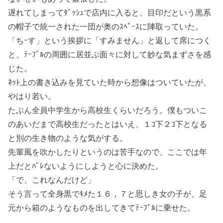
遅れてしまってﾀﾞｯｼｭで店内に入ると、目印だという黒系
の帽子で統一された一団が奥のｽﾍﾟｰｽに陣取っていた。
「ちｰす」という挨拶に「すみません」と返して席につく
と、ﾃｰﾌﾞﾙの周囲に居並ぶ面々に対して妙な気まずさを感
じた。
ﾈｯﾄ上の書き込みを見ていた時から想像はついていたが、
やはり若い。
たぶん全員中学生から高校生くらいだろう。僕もついこ
のあいだまで高校生だったとはいえ、１ｺ下２ｺ下となる
と別の生き物のような気がする。
先輩風を吹かしたりというのは苦手なので、ここでは年
上だとﾊﾞﾚないようにしようと心に決めた。
「で、これなんだけど」
そう言って全身黒でｷﾒた１６，７と思しき女の子が、足
元から箱のようなものを出してきてﾃｰﾌﾞﾙに乗せた。