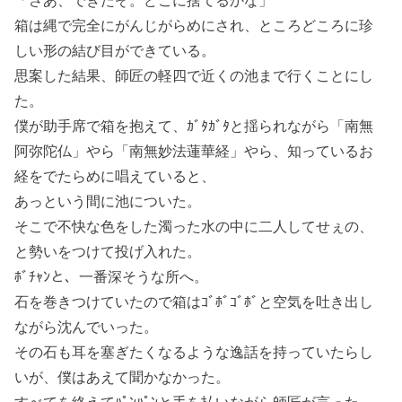
「さあ、できたぞ。どこに捨てるかな」
箱は縄で完全にがんじがらめにされ、ところどころに珍
しい形の結び目ができている。
思案した結果、師匠の軽四で近くの池まで行くことにし
た。
僕が助手席で箱を抱えて、ｶﾞﾀｶﾞﾀと揺られながら「南無
阿弥陀仏」やら「南無妙法蓮華経」やら、知っているお
経をでたらめに唱えていると、
あっという間に池についた。
そこで不快な色をした濁った水の中に二人してせぇの、
と勢いをつけて投げ入れた。
ﾎﾞﾁｬﾝと、一番深そうな所へ。
石を巻きつけていたので箱はｺﾞﾎﾞｺﾞﾎﾞと空気を吐き出し
ながら沈んでいった。
その石も耳を塞ぎたくなるような逸話を持っていたらし
いが、僕はあえて聞かなかった。