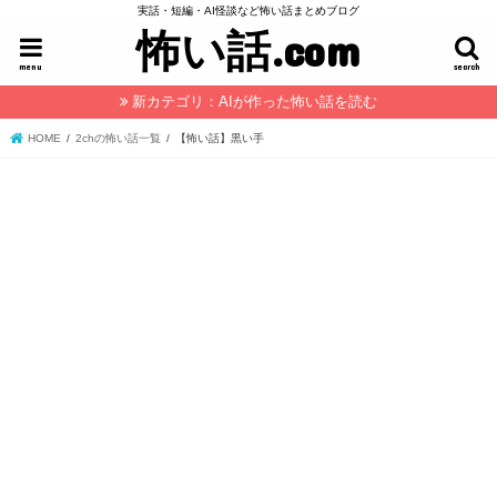
実話・短編・AI怪談など怖い話まとめブログ
怖い話.com
menu
search
新カテゴリ：AIが作った怖い話を読む
HOME
2chの怖い話一覧
【怖い話】黒い手