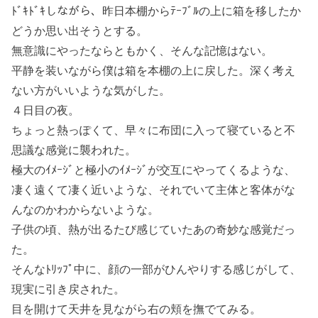
ﾄﾞｷﾄﾞｷしながら、昨日本棚からﾃｰﾌﾞﾙの上に箱を移したか
どうか思い出そうとする。
無意識にやったならともかく、そんな記憶はない。
平静を装いながら僕は箱を本棚の上に戻した。深く考え
ない方がいいような気がした。
４日目の夜。
ちょっと熱っぽくて、早々に布団に入って寝ていると不
思議な感覚に襲われた。
極大のｲﾒｰｼﾞと極小のｲﾒｰｼﾞが交互にやってくるような、
凄く遠くて凄く近いような、それでいて主体と客体がな
んなのかわからないような。
子供の頃、熱が出るたび感じていたあの奇妙な感覚だっ
た。
そんなﾄﾘｯﾌﾟ中に、顔の一部がひんやりする感じがして、
現実に引き戻された。
目を開けて天井を見ながら右の頬を撫でてみる。