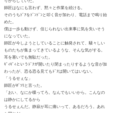
りからしていた。
師匠はなにも言わず、黙々と作業を続ける。
そのうちﾄﾞｱをﾄﾞﾝﾄﾞﾝと叩く音が加わり、電話まで鳴り始
めた。
僕は一歩も動けず、信じられない出来事に気を失いそう
になっていた。
師匠が今しようとしていることに触発されて、騒々しい
ものたちが集まってきているような、そんな気がする。
耳を塞いでも無駄だった。
ｷﾞｨｷﾞｨというﾄﾞｱが開いたり閉まったりするような音が加
わったが、恐る恐る見てもﾄﾞｱは開いてはいない。
「うるせぇな」
師匠がﾎﾞｿﾘと言った。
「おい、なにか喋ってろ。なんでもいいから。こんなの
は静かにしてるから
うるせぇんだ。静寂が耳に痛いって、あるだろう。あれ