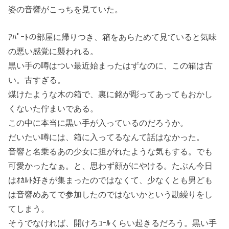
姿の音響がこっちを見ていた。
ｱﾊﾟｰﾄの部屋に帰りつき、箱をあらためて見ていると気味
の悪い感覚に襲われる。
黒い手の噂はつい最近始まったはずなのに、この箱は古
い。古すぎる。
煤けたような木の箱で、裏に銘が彫ってあってもおかし
くないた佇まいである。
この中に本当に黒い手が入っているのだろうか。
だいたい噂には、箱に入ってるなんて話はなかった。
音響と名乗るあの少女に担がれたような気もする。でも
可愛かったなぁ。と、思わず顔がにやける。たぶん今日
はｵｶﾙﾄ好きが集まったのではなくて、少なくとも男ども
は音響めあてで参加したのではないかという勘繰りをし
てしまう。
そうでなければ、開けろｺｰﾙくらい起きるだろう。黒い手