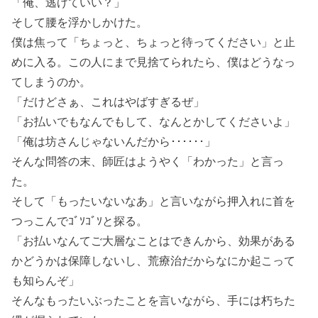
「俺、逃げていい？」
そして腰を浮かしかけた。
僕は焦って「ちょっと、ちょっと待ってください」と止
めに入る。この人にまで見捨てられたら、僕はどうなっ
てしまうのか。
「だけどさぁ、これはやばすぎるぜ」
「お払いでもなんでもして、なんとかしてくださいよ」
「俺は坊さんじゃないんだから･･････」
そんな問答の末、師匠はようやく「わかった」と言っ
た。
そして「もったいないなあ」と言いながら押入れに首を
つっこんでｺﾞｿｺﾞｿと探る。
「お払いなんてご大層なことはできんから、効果がある
かどうかは保障しないし、荒療治だからなにか起こって
も知らんぞ」
そんなもったいぶったことを言いながら、手には朽ちた