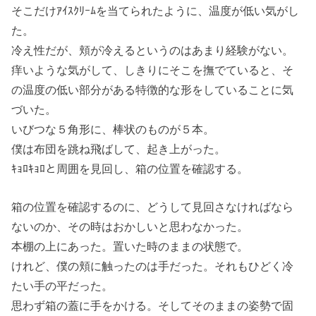
そこだけｱｲｽｸﾘｰﾑを当てられたように、温度が低い気がし
た。
冷え性だが、頬が冷えるというのはあまり経験がない。
痒いような気がして、しきりにそこを撫でていると、そ
の温度の低い部分がある特徴的な形をしていることに気
づいた。
いびつな５角形に、棒状のものが５本。
僕は布団を跳ね飛ばして、起き上がった。
ｷｮﾛｷｮﾛと周囲を見回し、箱の位置を確認する。
箱の位置を確認するのに、どうして見回さなければなら
ないのか、その時はおかしいと思わなかった。
本棚の上にあった。置いた時のままの状態で。
けれど、僕の頬に触ったのは手だった。それもひどく冷
たい手の平だった。
思わず箱の蓋に手をかける。そしてそのままの姿勢で固