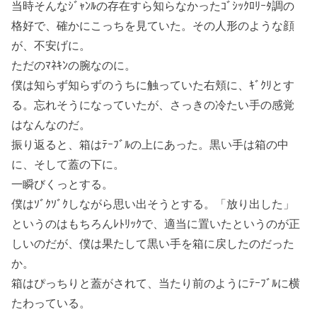
当時そんなｼﾞｬﾝﾙの存在すら知らなかったｺﾞｼｯｸﾛﾘｰﾀ調の
格好で、確かにこっちを見ていた。その人形のような顔
が、不安げに。
ただのﾏﾈｷﾝの腕なのに。
僕は知らず知らずのうちに触っていた右頬に、ｷﾞｸﾘとす
る。忘れそうになっていたが、さっきの冷たい手の感覚
はなんなのだ。
振り返ると、箱はﾃｰﾌﾞﾙの上にあった。黒い手は箱の中
に、そして蓋の下に。
一瞬びくっとする。
僕はｿﾞｸｿﾞｸしながら思い出そうとする。「放り出した」
というのはもちろんﾚﾄﾘｯｸで、適当に置いたというのが正
しいのだが、僕は果たして黒い手を箱に戻したのだった
か。
箱はぴっちりと蓋がされて、当たり前のようにﾃｰﾌﾞﾙに横
たわっている。