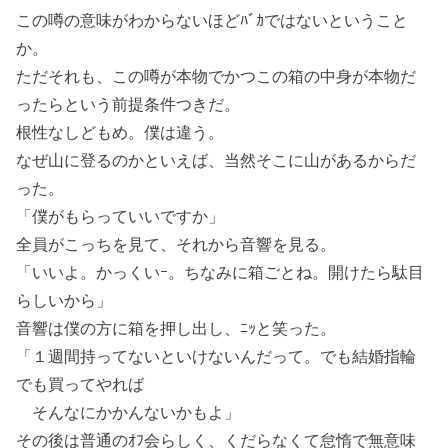
この噂の意味がわからないほどﾊﾞｶではないということ
か。
ただそれも、この噂が本物でかつこの箱の中身が本物だ
ったらという前提条件つきだ。
根性なしどもめ。僕は違う。
なぜ山に登るのかといえば、当然そこに山があるからだ
った。
「僕がもらっていいですか」
全員がこっちを見て、それから音響を見る。
「いいよ。かっくいｰ。ちなみに箱ごとね。開けたら駄目
らしいから」
音響は僕の方に箱を押し出し、ﾆｯと笑った。
「１週間持ってないといけないんだって。でも結婚指輪
でも買ってやれば
そんなにかかんないかもよ」
その後は普通のｵﾌ会らしく、くだらなくて怠惰で無意味