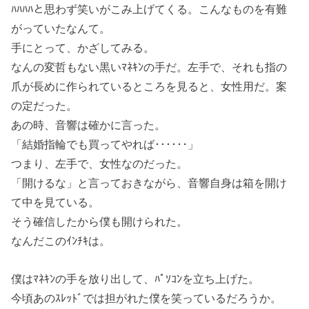
ﾊﾊﾊﾊと思わず笑いがこみ上げてくる。こんなものを有難
がっていたなんて。
手にとって、かざしてみる。
なんの変哲もない黒いﾏﾈｷﾝの手だ。左手で、それも指の
爪が長めに作られているところを見ると、女性用だ。案
の定だった。
あの時、音響は確かに言った。
「結婚指輪でも買ってやれば･･････」
つまり、左手で、女性なのだった。
「開けるな」と言っておきながら、音響自身は箱を開け
て中を見ている。
そう確信したから僕も開けられた。
なんだこのｲﾝﾁｷは。
僕はﾏﾈｷﾝの手を放り出して、ﾊﾟｿｺﾝを立ち上げた。
今頃あのｽﾚｯﾄﾞでは担がれた僕を笑っているだろうか。