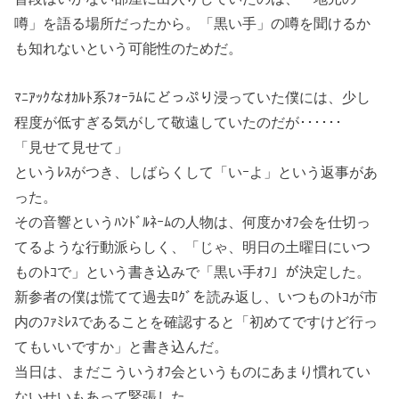
噂」を語る場所だったから。「黒い手」の噂を聞けるか
も知れないという可能性のためだ。
ﾏﾆｱｯｸなｵｶﾙﾄ系ﾌｫｰﾗﾑにどっぷり浸っていた僕には、少し
程度が低すぎる気がして敬遠していたのだが･･････
「見せて見せて」
というﾚｽがつき、しばらくして「いｰよ」という返事があ
った。
その音響というﾊﾝﾄﾞﾙﾈｰﾑの人物は、何度かｵﾌ会を仕切っ
てるような行動派らしく、「じゃ、明日の土曜日にいつ
ものﾄｺで」という書き込みで「黒い手ｵﾌ」が決定した。
新参者の僕は慌てて過去ﾛｸﾞを読み返し、いつものﾄｺが市
内のﾌｧﾐﾚｽであることを確認すると「初めてですけど行っ
てもいいですか」と書き込んだ。
当日は、まだこういうｵﾌ会というものにあまり慣れてい
ないせいもあって緊張した。