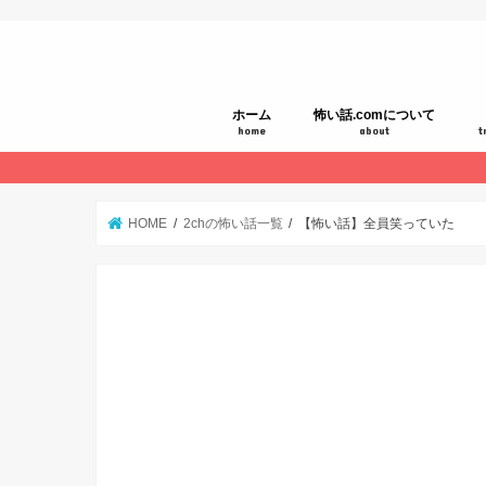
ホーム
怖い話.comについて
home
about
t
HOME
2chの怖い話一覧
【怖い話】全員笑っていた