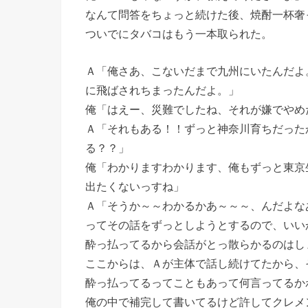
なんて問答をちょっと続けた後、焼酎一杯奢
ついでにタバコはもう一本取られた。
Ａ「俺さあ、こないだまで九州にいたんだよ
に飛ばされちまったんだよ。」
俺「はえー、災難でしたね、それが嫌でやめ
Ａ「それもある！！ずっと神奈川育ちだった
る？？」
俺「わかりますわかります、俺もずっと東京
出たくないっすね」
Ａ「そうか～～わかるかあ～～～、んだよな
ってその話をずっとしようとするので、いい
酔っ払ってるから会話がとっ散らかるのはし
ここからは、Ａが主体で話し続けてたから、
酔っ払ってるってこともあって何言ってるか
俺の中で補完して書いてるけど許してクレメ