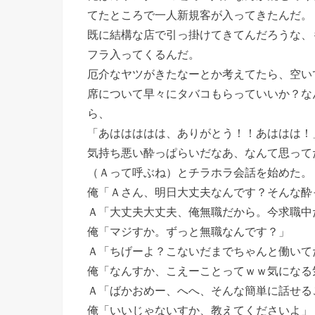
てたところで一人新規客が入ってきたんだ。
既に結構な店で引っ掛けてきてんだろうな、
フラ入ってくるんだ。
厄介なヤツがきたなーとか考えてたら、空い
席について早々にタバコもらっていいか？な
ら、
「あははははは、ありがとう！！あははは！
気持ち悪い酔っぱらいだなあ、なんて思って
（Ａって呼ぶね）とチラホラ会話を始めた。
俺「Ａさん、明日大丈夫なんです？そんな酔
Ａ「大丈夫大丈夫、俺無職だから。今求職中
俺「マジすか。ずっと無職なんです？」
Ａ「ちげーよ？こないだまでちゃんと働いて
俺「なんすか、こえーことってｗｗ気になる
Ａ「ばかおめー、へへ、そんな簡単に話せる
俺「いいじゃないすか、教えてくださいよ」