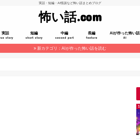
実話・短編・AI怪談など怖い話まとめブログ
怖い話.com
実話
短編
中編
長編
AIが作った怖い話
rue story
short story
second part
feature
AI
新カテゴリ：AIが作った怖い話を読む