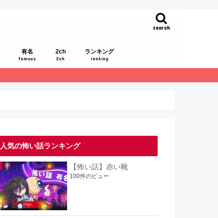
search
有名
2ch
ランキング
famous
2ch
ranking
人気の怖い話ランキング
【怖い話】赤い靴
100件のビュー