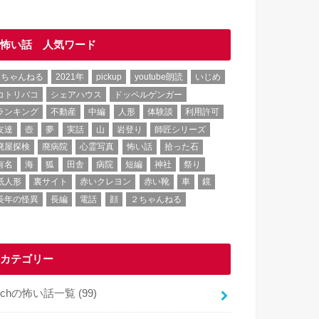
怖い話 人気ワード
2ちゃんねる
2021年
pickup
youtube朗読
いじめ
コトリバコ
シェアハウス
ドッペルゲンガー
ランキング
不動産
中編
人形
体験談
利用許可
友達
壺
夢
実話
山
岩登り
師匠シリーズ
廃屋探検
廃病院
心霊写真
怖い話
拾った石
有名
海
狐
田舎
病院
短編
神社
祭り
紙人形
裏サイト
赤いクレヨン
赤い靴
車
鏡
長年の怪異
長編
電話
顔
２ちゃんねる
カテゴリー
2chの怖い話一覧
(99)