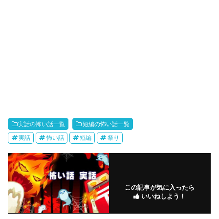
実話の怖い話一覧
短編の怖い話一覧
実話
怖い話
短編
祭り
この記事が気に入ったら
いいねしよう！