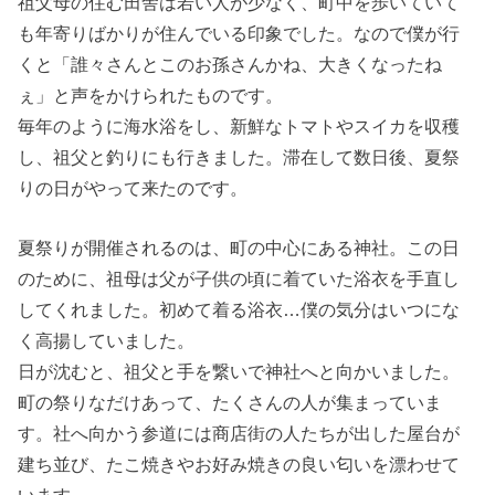
祖父母の住む田舎は若い人が少なく、町中を歩いていて
も年寄りばかりが住んでいる印象でした。なので僕が行
くと「誰々さんとこのお孫さんかね、大きくなったね
ぇ」と声をかけられたものです。
毎年のように海水浴をし、新鮮なトマトやスイカを収穫
し、祖父と釣りにも行きました。滞在して数日後、夏祭
りの日がやって来たのです。
夏祭りが開催されるのは、町の中心にある神社。この日
のために、祖母は父が子供の頃に着ていた浴衣を手直し
してくれました。初めて着る浴衣…僕の気分はいつにな
く高揚していました。
日が沈むと、祖父と手を繋いで神社へと向かいました。
町の祭りなだけあって、たくさんの人が集まっていま
す。社へ向かう参道には商店街の人たちが出した屋台が
建ち並び、たこ焼きやお好み焼きの良い匂いを漂わせて
います。