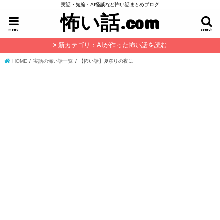
実話・短編・AI怪談など怖い話まとめブログ
怖い話.com
menu
search
新カテゴリ：AIが作った怖い話を読む
HOME
実話の怖い話一覧
【怖い話】夏祭りの夜に