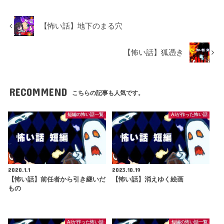
【怖い話】地下のまる穴
【怖い話】狐憑き
RECOMMEND
こちらの記事も人気です。
短編の怖い話一覧
AIが作った怖い話
2020.1.1
2023.10.19
【怖い話】前任者から引き継いだ
【怖い話】消えゆく絵画
もの
AIが作った怖い話
短編の怖い話一覧