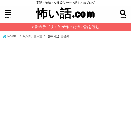
実話・短編・AI怪談など怖い話まとめブログ
怖い話.com
menu
search
新カテゴリ：AIが作った怖い話を読む
HOME
2chの怖い話一覧
【怖い話】岩登り