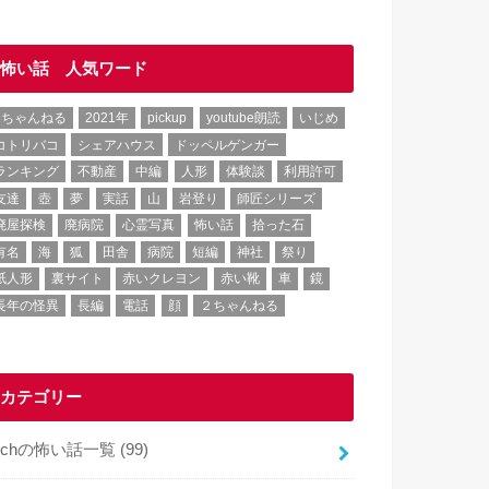
怖い話 人気ワード
2ちゃんねる
2021年
pickup
youtube朗読
いじめ
コトリバコ
シェアハウス
ドッペルゲンガー
ランキング
不動産
中編
人形
体験談
利用許可
友達
壺
夢
実話
山
岩登り
師匠シリーズ
廃屋探検
廃病院
心霊写真
怖い話
拾った石
有名
海
狐
田舎
病院
短編
神社
祭り
紙人形
裏サイト
赤いクレヨン
赤い靴
車
鏡
長年の怪異
長編
電話
顔
２ちゃんねる
カテゴリー
2chの怖い話一覧
(99)