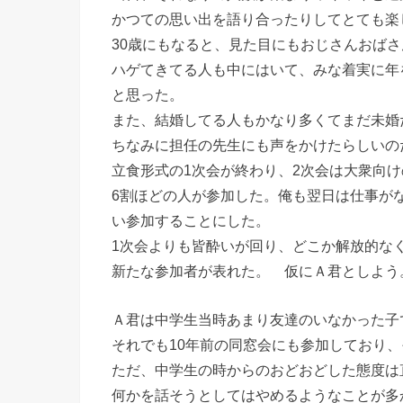
かつての思い出を語り合ったりしてとても楽
30歳にもなると、見た目にもおじさんおば
ハゲてきてる人も中にはいて、みな着実に年
と思った。
また、結婚してる人もかなり多くてまだ未婚
ちなみに担任の先生にも声をかけたらしいの
立食形式の1次会が終わり、2次会は大衆向
6割ほどの人が参加した。俺も翌日は仕事が
い参加することにした。
1次会よりも皆酔いが回り、どこか解放的な
新たな参加者が表れた。 仮にＡ君としよう
Ａ君は中学生当時あまり友達のいなかった子
それでも10年前の同窓会にも参加しており
ただ、中学生の時からのおどおどした態度は
何かを話そうとしてはやめるようなことが多