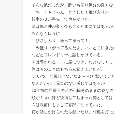
そんな彼だったが、酔いも回り気分の良くな
「おー！Ａじゃん、どうした！飛び入りか！
幹事のＢが率先して声をかけた。
Ｂは俺と仲が良く今もごくたまにではあるが
みんなも口々に
「ひさしぶり！座って座って！」
「今盛り上がってるんだよ、いいとこにきた
などとフレンドリーに話しかけている。
Ａは導かれるままに席につき、おとなしくし
俺はＡのことはもちろん覚えていたが、
(こいつ、全然老けないなぁ～～)と驚いてい
なんだか少し元気のない感じではあるが
10年前の同窓会の時の記憶そのままの姿なの
額が１ｃｍほど後退してしまった俺としては
Ａは以前にもまして寡黙になっていた。
何か話しかけられたら頷いたり、相槌を打っ