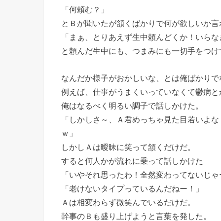
「何頼む？」
とＢが聞いたが頷くばかりで何が欲しいか言
「まぁ、とりあえず生中頼んどくか！いらな
と頼んだ生中にも、つまみにも一切手をつけ
なんだか様子がおかしいな、とは俺ばかりで
例えば、仕事がうまくいっていなくて鬱病と
俺はなるべく明るい調子で話しかけた。
「しかしさ～、Ａ君めっちゃ見た目若いよな
ｗ」
しかしＡは曖昧に笑って頷くだけだ。
すると何人かが流れに乗って話しかけた
「いやそれ思ったわ！全然変わってないじゃー
「老けないタイプっているんだねー！」
Ａは相変わらず微笑んでいるだけだ。
幹事のＢも盛り上げようと言葉を発した。