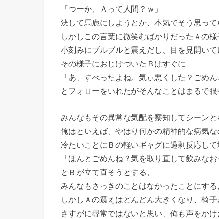
「つーか、Ａって人間？ｗ」
決して馬鹿にしようとか、本気でそう思って
しかしこの言葉に微笑むばかりだったＡの様
小刻みにブルブルと震えだし、目を見開いて
その様子におじけづいたＢはすぐに
「あ、すべったよね。気ぃ悪くした？ごめん
とフォローをいれたがそんなことはまるで眼
みんなもその異常な気配を察知してシーンと
俺はといえば、やはり何かの精神的な病気な
冷たいことにＢの軽いギャグに過剰反応して
「ほんとごめんね？気を取り直して飲みなお
とＢが立て直そうとする。
みんなもさっきのことはなかったことにする
しかしＡの震えはどんどん大きくなり、椅子
さすがに尋常ではないと思い、俺も声をかけ