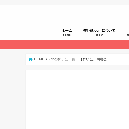
ホーム
怖い話.comについて
home
about
t
HOME
2chの怖い話一覧
【怖い話】同窓会