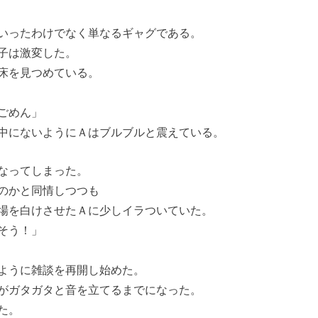
いったわけでなく単なるギャグである。
子は激変した。
床を見つめている。
ごめん」
中にないようにＡはブルブルと震えている。
なってしまった。
のかと同情しつつも
場を白けさせたＡに少しイラついていた。
そう！」
ように雑談を再開し始めた。
がガタガタと音を立てるまでになった。
た。