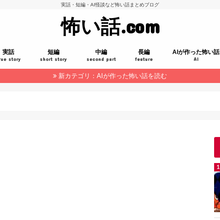
実話・短編・AI怪談など怖い話まとめブログ
怖い話.com
実話
短編
中編
長編
AIが作った怖い話
rue story
short story
second part
feature
AI
新カテゴリ：AIが作った怖い話を読む