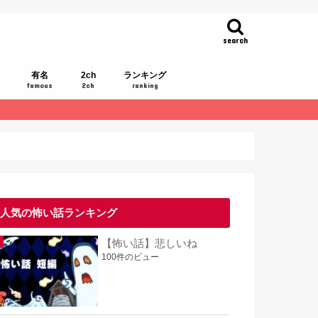
search
有名
2ch
ランキング
famous
2ch
ranking
人気の怖い話ランキング
【怖い話】悲しいね
100件のビュー