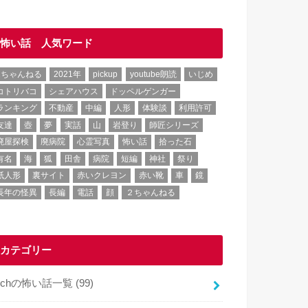
怖い話 人気ワード
2ちゃんねる
2021年
pickup
youtube朗読
いじめ
コトリバコ
シェアハウス
ドッペルゲンガー
ランキング
不動産
中編
人形
体験談
利用許可
友達
壺
夢
実話
山
岩登り
師匠シリーズ
廃屋探検
廃病院
心霊写真
怖い話
拾った石
有名
海
狐
田舎
病院
短編
神社
祭り
紙人形
裏サイト
赤いクレヨン
赤い靴
車
鏡
長年の怪異
長編
電話
顔
２ちゃんねる
カテゴリー
2chの怖い話一覧
(99)