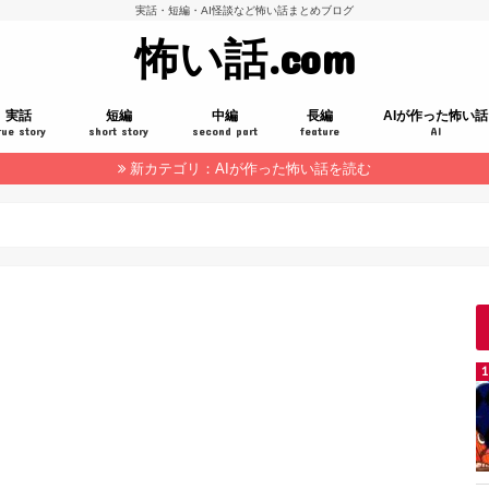
実話・短編・AI怪談など怖い話まとめブログ
怖い話.com
実話
短編
中編
長編
AIが作った怖い話
rue story
short story
second part
feature
AI
新カテゴリ：AIが作った怖い話を読む