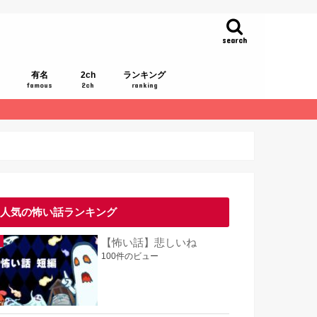
search
有名
2ch
ランキング
famous
2ch
ranking
人気の怖い話ランキング
【怖い話】悲しいね
100件のビュー