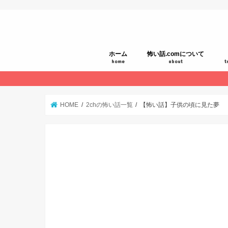
ホーム
怖い話.comについて
home
about
t
HOME
2chの怖い話一覧
【怖い話】子供の頃に見た夢