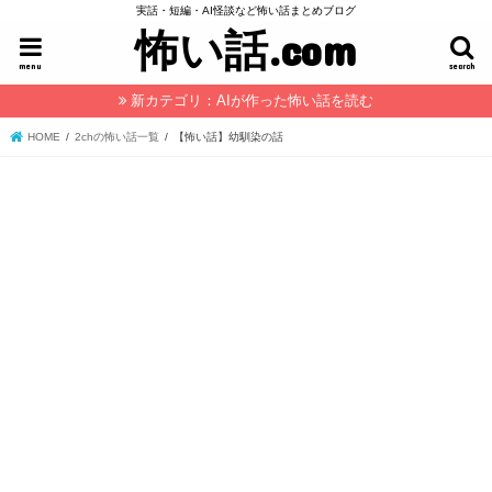
実話・短編・AI怪談など怖い話まとめブログ
怖い話.com
menu
search
新カテゴリ：AIが作った怖い話を読む
HOME
2chの怖い話一覧
【怖い話】幼馴染の話