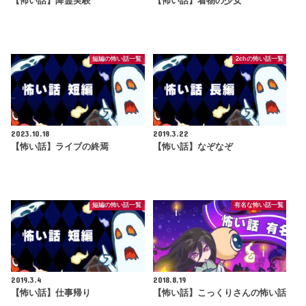
【怖い話】降霊実験
【怖い話】着物の少女
短編の怖い話一覧
2chの怖い話一覧
2023.10.18
2019.3.22
【怖い話】ライブの終焉
【怖い話】なぞなぞ
短編の怖い話一覧
有名な怖い話一覧
2019.3.4
2018.8.19
【怖い話】仕事帰り
【怖い話】こっくりさんの怖い話