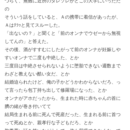
づらく、無難に近所のダレソレがどこの大学にいっただ
の
そういう話をしていると、Ａの携帯に着信があったが、
Ａはﾁﾗｯと見てスルーした。
「出ないの？」と聞くと「前のオンナでウゼーから無視
してんの」と答えた。
その後、酒がすすむにしたがって前のオンナが妊娠しや
すいオンナで二度も中絶した、とか
三度目は中絶させられないように堕胎できない週数まで
わざと教えない酷い女だ、とか
結婚迫られたけど、俺の子かどうかわからないだろ、っ
て言ったら包丁持ち出して修羅場になった、とか
オンナがアホだったから、生まれた時に赤ちゃんの首に
臍の緒が巻き付いてて
結局生まれる前に死んで死産だった、生まれる前に首つ
って死ぬとか、親孝行な子どもだろ、とか