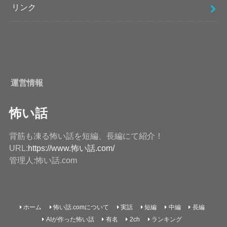
リンク
運営情報
怖い話
背筋も凍る怖い話を短編、長編にて紹介！
URL:
https://www.怖い話.com/
管理人:怖い話.com
ホーム
怖い話.comについて
実話
短編
中編
長編
AIが作った怖い話
有名
2ch
ランキング