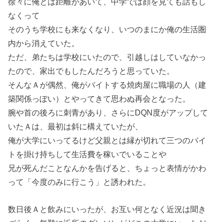
徐々に俺とは距離があいて、中学では顔を見ても話もし
なくって
そのうち学校にも来なくなり、いつのまにか俺の生活圏
内から消えていた。
ただ、弟たちは学校にいたので、引越しはしていなかっ
たので、家出でもしたんだろうと思っていた。
そんなＡが偶然、俺がバイトする焼肉屋に職場の人（建
築関係っぽい）とやってきて思わぬ再会となった。
腕や首の後ろに刺青があり、さらにDQN度がアップして
いたＡは、最初は斜に構えていたが、
俺が大学にいってるけど父親とは縁が切れて三つのバイ
トを掛け持ちして生活費を稼いでいることや
兄が死んだことなんかを告げると、ちょっと表情がかわ
って「今度のみに行こう」と誘われた。
数日後Ａと飲みにいったが、お互い何となく近況は聞き