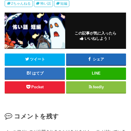
2ちゃんねる
怖い話
短編
この記事が気に入ったら
いいねしよう！
ツイート
シェア
はてブ
LINE
Pocket
feedly
コメントを残す