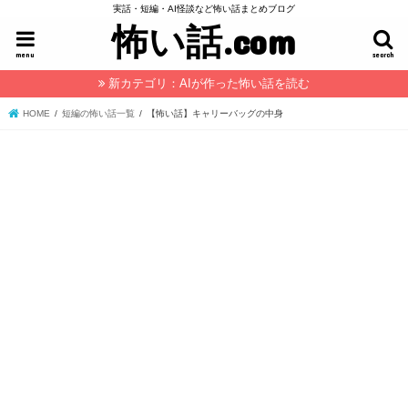
実話・短編・AI怪談など怖い話まとめブログ
怖い話.com
menu
search
新カテゴリ：AIが作った怖い話を読む
HOME
短編の怖い話一覧
【怖い話】キャリーバッグの中身