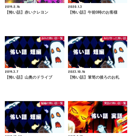
2019.2.16
2020.1.3
【怖い話】赤いクレヨン
【怖い話】午前0時のお客様
2chの怖い話一覧
AIが作った怖い話
2019.3.7
2023.10.16
【怖い話】山奥のドライブ
【怖い話】箪笥の後ろのお札
短編の怖い話一覧
実話の怖い話一覧