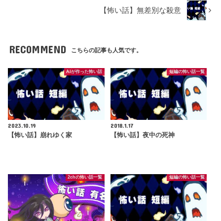
【怖い話】無差別な殺意
RECOMMEND
こちらの記事も人気です。
AIが作った怖い話
短編の怖い話一覧
2023.10.19
2018.1.17
【怖い話】崩れゆく家
【怖い話】夜中の死神
2chの怖い話一覧
短編の怖い話一覧