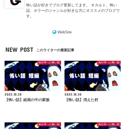
怖い話が好きでブログ更新してます。 オカルト、怖い
話、ホラーのジャンルが好きな方にオススメのブログで
す。
WebSite
NEW POST
このライターの最新記事
AIが作った怖い話
AIが作った怖い話
2023.10.30
2023.10.30
【怖い話】絵画の中の家族
【怖い話】消えた村
AIが作った怖い話
AIが作った怖い話