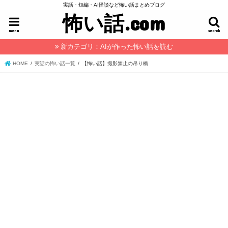
実話・短編・AI怪談など怖い話まとめブログ
怖い話.com
menu
search
新カテゴリ：AIが作った怖い話を読む
HOME
実話の怖い話一覧
【怖い話】撮影禁止の吊り橋