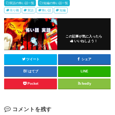
実話の怖い話一覧
短編の怖い話一覧
吊り橋
実話
怖い話
短編
この記事が気に入ったら
いいねしよう！
ツイート
シェア
はてブ
LINE
Pocket
feedly
コメントを残す