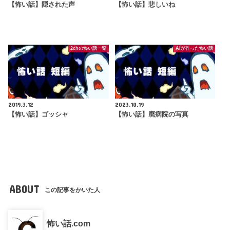
【怖い話】隠された声
【怖い話】悲しいね
2chの怖い話一覧
AIが作った怖い話
2019.3.12
2023.10.19
【怖い話】ゴッシャ
【怖い話】廃病院の写真
ABOUT
この記事をかいた人
怖い話.com