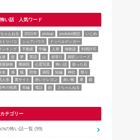
怖い話 人気ワード
2ちゃんねる
2021年
pickup
youtube朗読
いじめ
コトリバコ
シェアハウス
ドッペルゲンガー
ランキング
不動産
中編
人形
体験談
利用許可
友達
壺
夢
実話
山
岩登り
師匠シリーズ
廃屋探検
廃病院
心霊写真
怖い話
拾った石
有名
海
狐
田舎
病院
短編
神社
祭り
紙人形
裏サイト
赤いクレヨン
赤い靴
車
鏡
長年の怪異
長編
電話
顔
２ちゃんねる
カテゴリー
2chの怖い話一覧
(99)