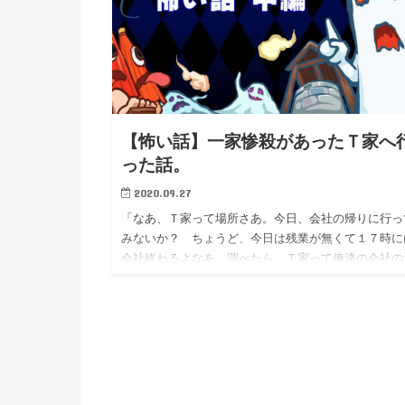
【怖い話】一家惨殺があったＴ家へ
った話。
2020.09.27
「なあ、Ｔ家って場所さあ。今日、会社の帰りに行っ
みないか？ ちょうど、今日は残業が無くて１７時に
会社終わるよなあ。調べたら、Ｔ家って俺達の会社の
くじゃん、俺、最近、車買ったんで、電車じゃなくて
車で会社に出勤してい…
お祓いボタン
0