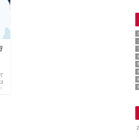
行
て
は
近
、