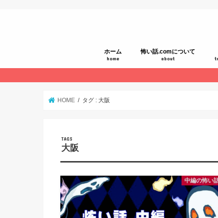
ホーム
怖い話.comについて
home
about
t
HOME
タグ : 大阪
大阪
中編の怖い