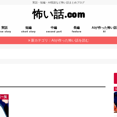
実話・短編・AI怪談など怖い話まとめブログ
怖い話.com
実話
短編
中編
長編
AIが作った怖い話
rue story
short story
second part
feature
AI
新カテゴリ：AIが作った怖い話を読む
話一覧