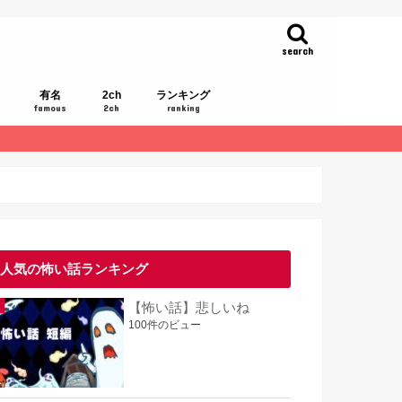
search
有名
2ch
ランキング
famous
2ch
ranking
人気の怖い話ランキング
【怖い話】悲しいね
100件のビュー