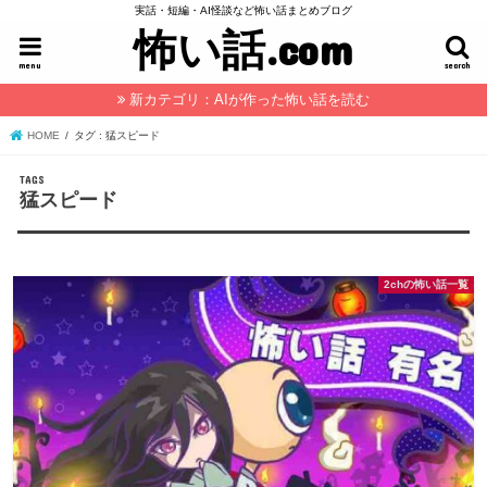
実話・短編・AI怪談など怖い話まとめブログ
怖い話.com
menu
search
新カテゴリ：AIが作った怖い話を読む
HOME
タグ : 猛スピード
猛スピード
2chの怖い話一覧