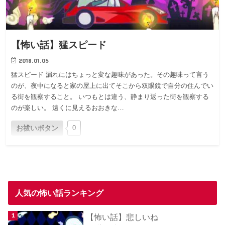
【怖い話】猛スピード
2018.01.05
猛スピード 漏れにはちょっと変な趣味があった。その趣味って言う
のが、夜中になると家の屋上に出てそこから双眼鏡で自分の住んでい
る街を観察すること。 いつもとは違う、静まり返った街を観察する
のが楽しい。 遠くに見えるおおきな…
お祓いボタン
0
人気の怖い話ランキング
【怖い話】悲しいね