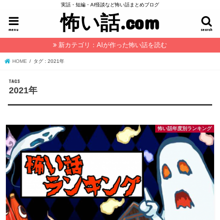
実話・短編・AI怪談など怖い話まとめブログ
怖い話.com
menu
search
新カテゴリ：AIが作った怖い話を読む
HOME
タグ : 2021年
2021年
怖い話年度別ランキング