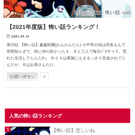
【2021年度版】怖い話ランキング！
2021.09.15
第10位 【怖い話】姦姦蛇螺(かんかんだら) 小中学の頃は田舎もんで
世間知らずで、特に仲の良かったＡ、Ｂと三人で毎日ﾊﾞｶやって、荒
れた生活してたんだわ。 ｵﾚとＡは家族にもまるっきり見放されてた
んだが、Ｂはお母さんだけ…
お祓いボタン
0
人気の怖い話ランキング
【怖い話】悲しいね