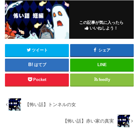
この記事が気に入ったら
いいねしよう！
ツイート
シェア
はてブ
LINE
Pocket
feedly
【怖い話】トンネルの女
​【怖い話】赤い家の真実