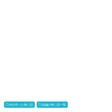
AIが作った怖い話
短編の怖い話一覧