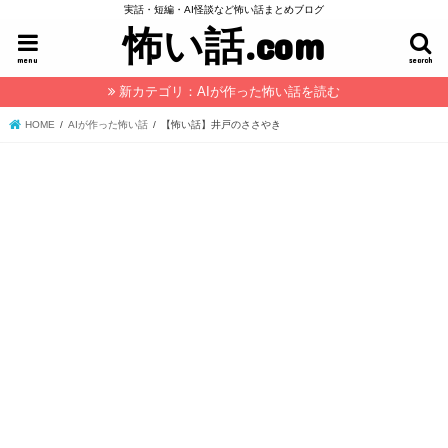
実話・短編・AI怪談など怖い話まとめブログ
怖い話.com
menu
search
新カテゴリ：AIが作った怖い話を読む
HOME
AIが作った怖い話
【怖い話】井戸のささやき