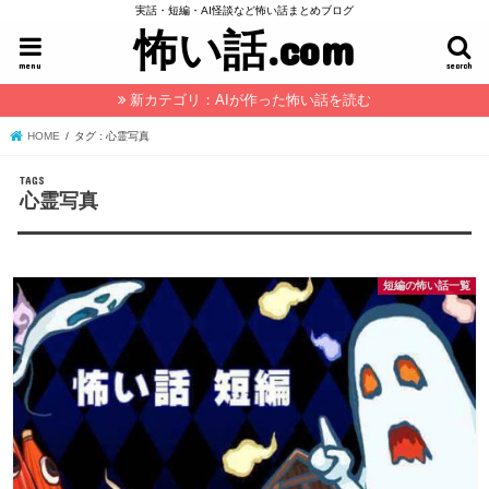
実話・短編・AI怪談など怖い話まとめブログ
怖い話.com
menu
search
新カテゴリ：AIが作った怖い話を読む
HOME
タグ : 心霊写真
心霊写真
短編の怖い話一覧