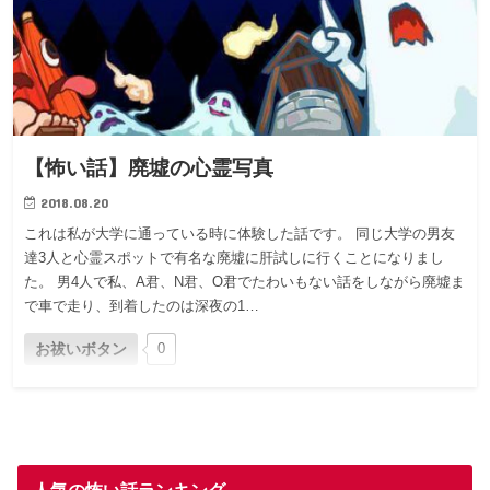
【怖い話】廃墟の心霊写真
2018.08.20
これは私が大学に通っている時に体験した話です。 同じ大学の男友
達3人と心霊スポットで有名な廃墟に肝試しに行くことになりまし
た。 男4人で私、A君、N君、O君でたわいもない話をしながら廃墟ま
で車で走り、到着したのは深夜の1…
お祓いボタン
0