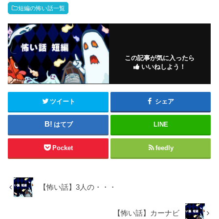
短編の怖い話一覧
この記事が気に入ったら
いいねしよう！
ツイート
シェア
はてブ
LINE
Pocket
feedly
【怖い話】3人の・・・
【怖い話】カーナビ