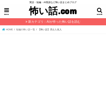
実話・短編・AI怪談など怖い話まとめブログ
怖い話.com
menu
search
新カテゴリ：AIが作った怖い話を読む
HOME
短編の怖い話一覧
【怖い話】消えた友人