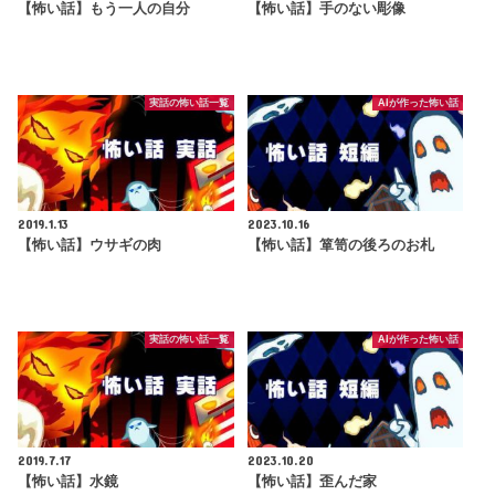
【怖い話】もう一人の自分
【怖い話】手のない彫像
実話の怖い話一覧
AIが作った怖い話
2019.1.13
2023.10.16
【怖い話】ウサギの肉
【怖い話】箪笥の後ろのお札
実話の怖い話一覧
AIが作った怖い話
2019.7.17
2023.10.20
【怖い話】水鏡
【怖い話】歪んだ家