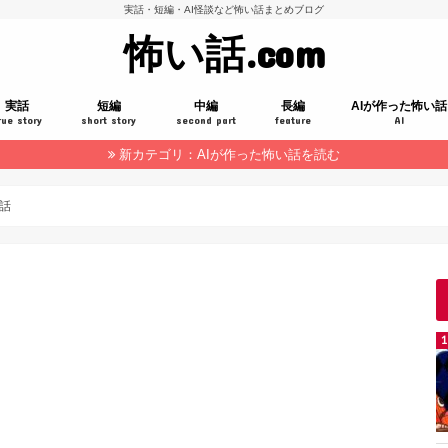
実話・短編・AI怪談など怖い話まとめブログ
怖い話.com
実話
短編
中編
長編
AIが作った怖い話
rue story
short story
second part
feature
AI
新カテゴリ：AIが作った怖い話を読む
話