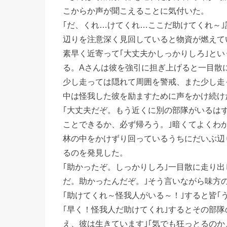
こからか声が聞こえることに気付いた。
｢だ、くれ…けてくれ…ここだ助けてくれ～
辺りを注意深く見回していると物資が燃えて
素早く近寄って｢大丈夫かしっかりしろ｣とい
る。Aさんは彼を強引に担ぎ上げると一目散
少し走っては隠れて周囲を警戒、また少し走
中は怪我した彼を励ますために声をかけ続け
｢大丈夫だぞ。もう近くに別の部隊がいるはず
ことできるか、必ず帰ろう。｣暗くてよくわ
林の中をかけずり回っているうちにだいぶ辺
るのを発見した。
｢助かったぞ。しっかりしろ｣一目散に走り出
だ。助かったんだぞ。｣そう言いながら味方
｢助けてくれ～怪我人がいる～！｣すると皆｢
｢早く！怪我人だ助けてくれ｣するとその部隊
え、彼は生きています｣｢気でも狂っとるの