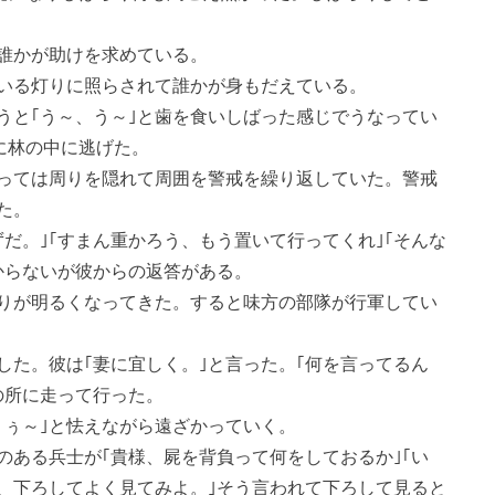
｣誰かが助けを求めている。
いる灯りに照らされて誰かが身もだえている。
うと｢う～、う～｣と歯を食いしばった感じでうなってい
に林の中に逃げた。
っては周りを隠れて周囲を警戒を繰り返していた。警戒
た。
だ。｣｢すまん重かろう、もう置いて行ってくれ｣｢そんな
からないが彼からの返答がある。
りが明るくなってきた。すると味方の部隊が行軍してい
した。彼は｢妻に宜しく。｣と言った。｢何を言ってるん
の所に走って行った。
うぅ～｣と怯えながら遠ざかっていく。
のある兵士が｢貴様、屍を背負って何をしておるか｣｢い
か、下ろしてよく見てみよ。｣そう言われて下ろして見ると