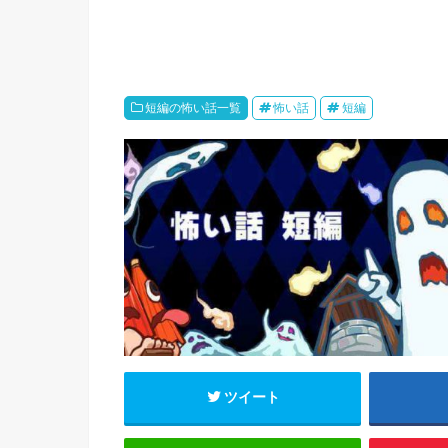
短編の怖い話一覧
怖い話
短編
ツイート