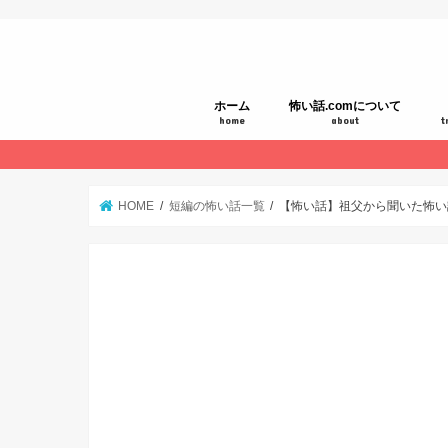
ホーム
怖い話.comについて
home
about
t
HOME
短編の怖い話一覧
【怖い話】祖父から聞いた怖い