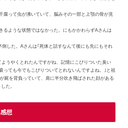
干腐って虫が沸いていて、脳みその一部と上顎の骨が見
きるような状態ではなかった。にもかかわらずAさんは
卒倒した。Aさんは｢死体と話すなんて後にも先にもそれ
てようやくとれたんですがね、記憶にこびりついた臭い
吸っても今でもこびりついてとれないんですよね。｣と祖
んが屍を背負っていて、肩に半分吹き飛ばされた顔がある
ました。
感想