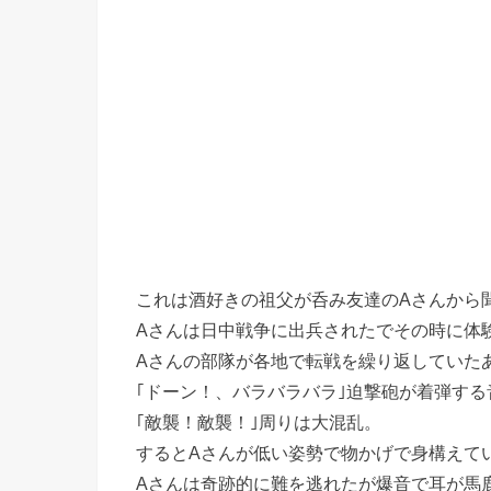
これは酒好きの祖父が呑み友達のAさんから
Aさんは日中戦争に出兵されたでその時に体
Aさんの部隊が各地で転戦を繰り返していた
｢ドーン！、バラバラバラ｣迫撃砲が着弾する
｢敵襲！敵襲！｣周りは大混乱。
するとAさんが低い姿勢で物かげで身構えて
Aさんは奇跡的に難を逃れたが爆音で耳が馬