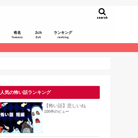
search
有名
2ch
ランキング
famous
2ch
ranking
人気の怖い話ランキング
【怖い話】悲しいね
100件のビュー