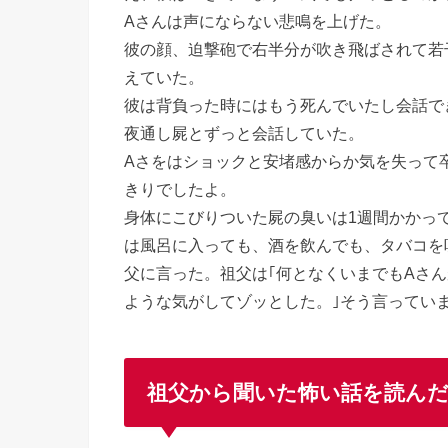
Aさんは声にならない悲鳴を上げた。
彼の顔、迫撃砲で右半分が吹き飛ばされて若
えていた。
彼は背負った時にはもう死んでいたし会話で
夜通し屍とずっと会話していた。
Aさをはショックと安堵感からか気を失って
きりでしたよ。
身体にこびりついた屍の臭いは1週間かかっ
は風呂に入っても、酒を飲んでも、タバコを
父に言った。祖父は｢何となくいまでもAさ
ような気がしてゾッとした。｣そう言ってい
祖父から聞いた怖い話を読んだ