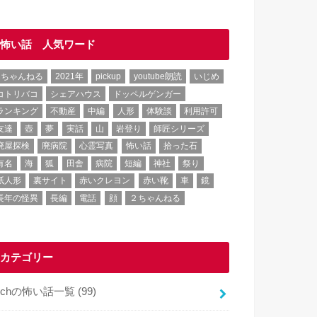
怖い話 人気ワード
2ちゃんねる
2021年
pickup
youtube朗読
いじめ
コトリバコ
シェアハウス
ドッペルゲンガー
ランキング
不動産
中編
人形
体験談
利用許可
友達
壺
夢
実話
山
岩登り
師匠シリーズ
廃屋探検
廃病院
心霊写真
怖い話
拾った石
有名
海
狐
田舎
病院
短編
神社
祭り
紙人形
裏サイト
赤いクレヨン
赤い靴
車
鏡
長年の怪異
長編
電話
顔
２ちゃんねる
カテゴリー
2chの怖い話一覧
(99)