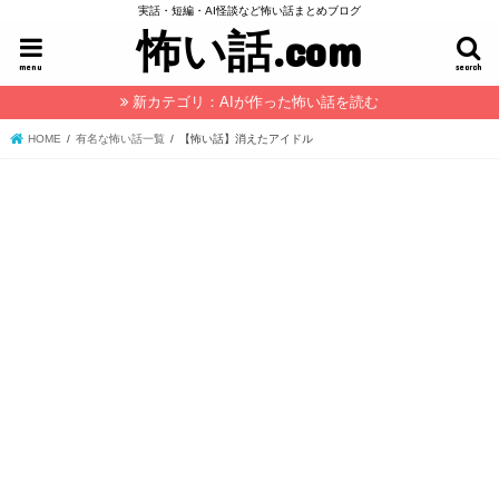
実話・短編・AI怪談など怖い話まとめブログ
怖い話.com
menu
search
新カテゴリ：AIが作った怖い話を読む
HOME
有名な怖い話一覧
【怖い話】消えたアイドル