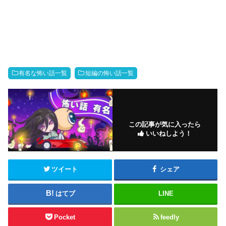
有名な怖い話一覧
短編の怖い話一覧
この記事が気に入ったら
いいねしよう！
ツイート
シェア
はてブ
LINE
Pocket
feedly