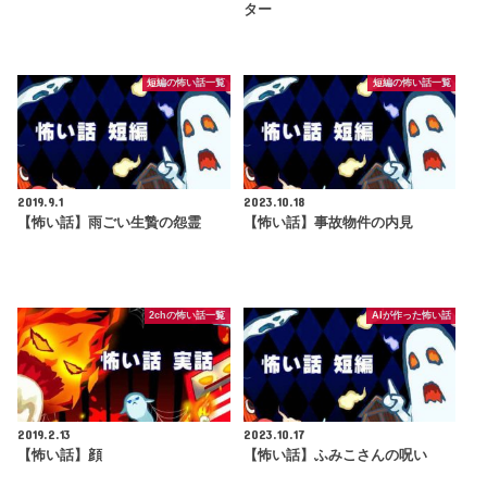
ター
短編の怖い話一覧
短編の怖い話一覧
2019.9.1
2023.10.18
【怖い話】雨ごい生贄の怨霊
【怖い話】事故物件の内見
2chの怖い話一覧
AIが作った怖い話
2019.2.13
2023.10.17
【怖い話】顔
【怖い話】ふみこさんの呪い