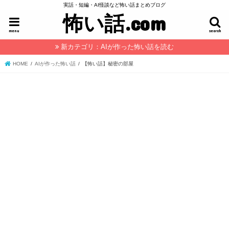
実話・短編・AI怪談など怖い話まとめブログ
怖い話.com
menu
search
新カテゴリ：AIが作った怖い話を読む
HOME
AIが作った怖い話
【怖い話】秘密の部屋