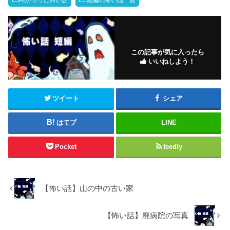
AIが作った怖い話
短編の怖い話一覧
この記事が気に入ったら
いいねしよう！
ツイート
シェア
はてブ
LINE
Pocket
feedly
【怖い話】山の中の古い家
【怖い話】廃病院の写真