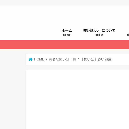
ホーム
怖い話.comについて
home
about
t
HOME
有名な怖い話一覧
【怖い話】赤い部屋