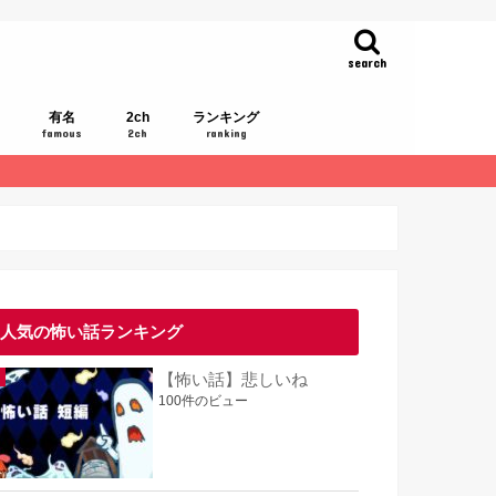
search
有名
2ch
ランキング
famous
2ch
ranking
人気の怖い話ランキング
【怖い話】悲しいね
100件のビュー