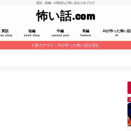
実話・短編・AI怪談など怖い話まとめブログ
怖い話.com
実話
短編
中編
長編
AIが作った怖い話
rue story
short story
second part
feature
AI
新カテゴリ：AIが作った怖い話を読む