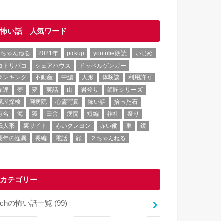
怖い話 人気ワード
2ちゃんねる
2021年
pickup
youtube朗読
いじめ
コトリバコ
シェアハウス
ドッペルゲンガー
ランキング
不動産
中編
人形
体験談
利用許可
友達
壺
夢
実話
山
岩登り
師匠シリーズ
廃屋探検
廃病院
心霊写真
怖い話
拾った石
有名
海
狐
田舎
病院
短編
神社
祭り
紙人形
裏サイト
赤いクレヨン
赤い靴
車
鏡
長年の怪異
長編
電話
顔
２ちゃんねる
カテゴリー
2chの怖い話一覧
(99)