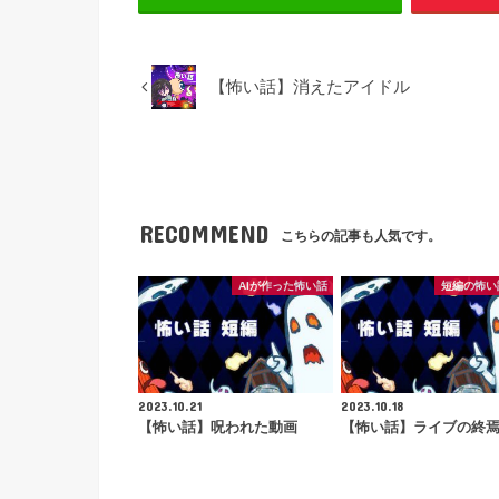
【怖い話】消えたアイドル
RECOMMEND
こちらの記事も人気です。
AIが作った怖い話
短編の怖い
2023.10.21
2023.10.18
【怖い話】呪われた動画
【怖い話】ライブの終