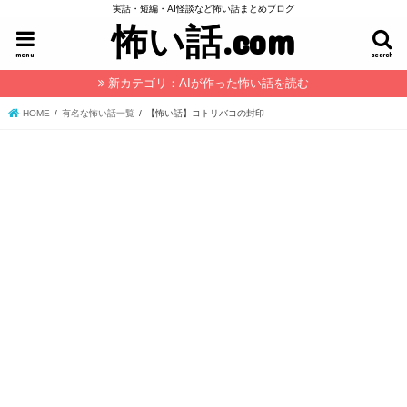
実話・短編・AI怪談など怖い話まとめブログ
怖い話.com
menu
search
新カテゴリ：AIが作った怖い話を読む
HOME
有名な怖い話一覧
【怖い話】コトリバコの封印