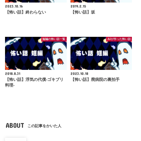
2023.10.16
2019.2.15
【怖い話】終わらない
【怖い話】坂
短編の怖い話一覧
AIが作った怖い話
2018.8.31
2023.10.18
【怖い話】浮気の代償-ゴキブリ
【怖い話】廃病院の裏拍手
料理-
ABOUT
この記事をかいた人