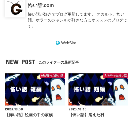
怖い話.com
怖い話が好きでブログ更新してます。 オカルト、怖い
話、ホラーのジャンルが好きな方にオススメのブログで
す。
WebSite
NEW POST
このライターの最新記事
AIが作った怖い話
AIが作った怖い話
2023.10.30
2023.10.30
【怖い話】絵画の中の家族
【怖い話】消えた村