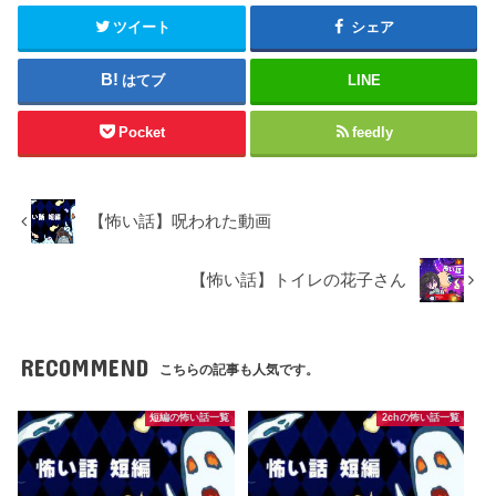
ツイート
シェア
はてブ
LINE
Pocket
feedly
【怖い話】呪われた動画
【怖い話】トイレの花子さん
RECOMMEND
こちらの記事も人気です。
短編の怖い話一覧
2chの怖い話一覧