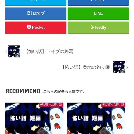
はてブ
LINE
Pocket
feedly
【怖い話】ライブの終焉
【怖い話】奥地の釣り師
RECOMMEND
こちらの記事も人気です。
AIが作った怖い話
AIが作った怖い話