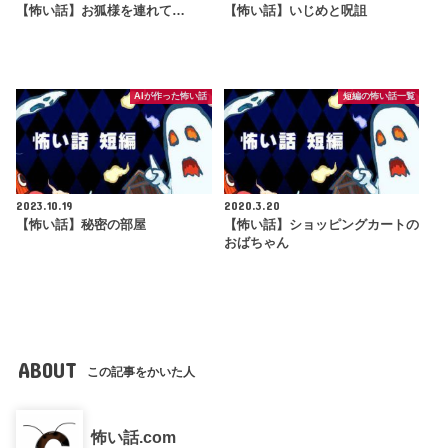
【怖い話】お狐様を連れて…
【怖い話】いじめと呪詛
AIが作った怖い話
短編の怖い話一覧
2023.10.19
2020.3.20
【怖い話】秘密の部屋
【怖い話】ショッピングカートの
おばちゃん
ABOUT
この記事をかいた人
怖い話.com