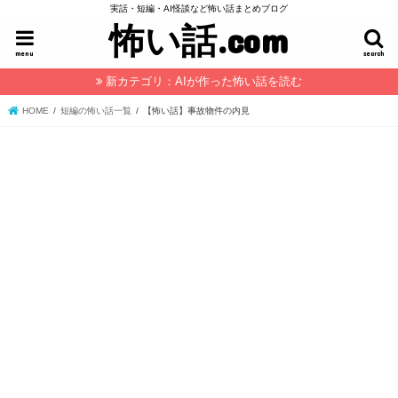
実話・短編・AI怪談など怖い話まとめブログ
怖い話.com
menu
search
新カテゴリ：AIが作った怖い話を読む
HOME
短編の怖い話一覧
【怖い話】事故物件の内見