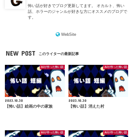
怖い話が好きでブログ更新してます。 オカルト、怖い
話、ホラーのジャンルが好きな方にオススメのブログで
す。
WebSite
NEW POST
このライターの最新記事
AIが作った怖い話
AIが作った怖い話
2023.10.30
2023.10.30
【怖い話】絵画の中の家族
【怖い話】消えた村
AIが作った怖い話
AIが作った怖い話