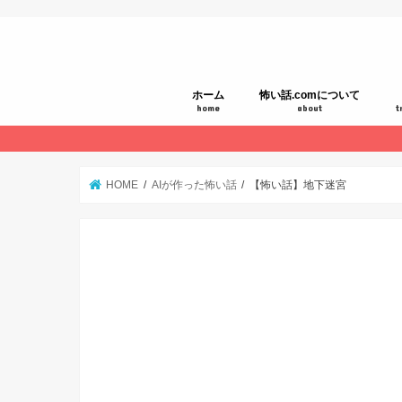
ホーム
怖い話.comについて
home
about
t
HOME
AIが作った怖い話
【怖い話】地下迷宮