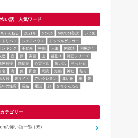
怖い話 人気ワード
2ちゃんねる
2021年
pickup
youtube朗読
いじめ
コトリバコ
シェアハウス
ドッペルゲンガー
ランキング
不動産
中編
人形
体験談
利用許可
友達
壺
夢
実話
山
岩登り
師匠シリーズ
廃屋探検
廃病院
心霊写真
怖い話
拾った石
有名
海
狐
田舎
病院
短編
神社
祭り
紙人形
裏サイト
赤いクレヨン
赤い靴
車
鏡
長年の怪異
長編
電話
顔
２ちゃんねる
カテゴリー
2chの怖い話一覧
(99)