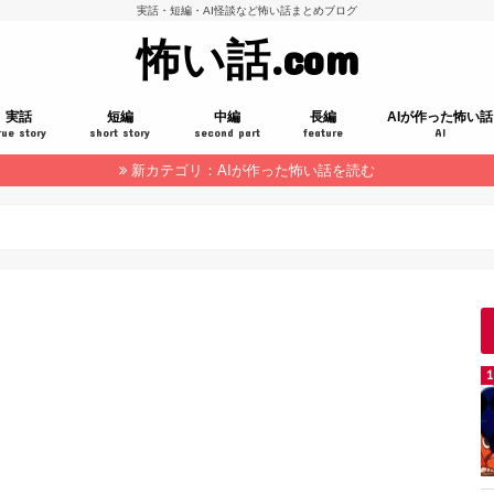
実話・短編・AI怪談など怖い話まとめブログ
怖い話.com
実話
短編
中編
長編
AIが作った怖い話
rue story
short story
second part
feature
AI
新カテゴリ：AIが作った怖い話を読む