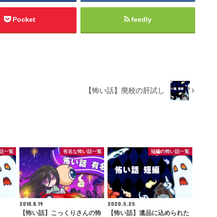
Pocket
feedly
【怖い話】廃校の肝試し
話一覧
有名な怖い話一覧
短編の怖い話一覧
2018.8.19
2020.5.25
【怖い話】こっくりさんの怖
【怖い話】遺品に込められた