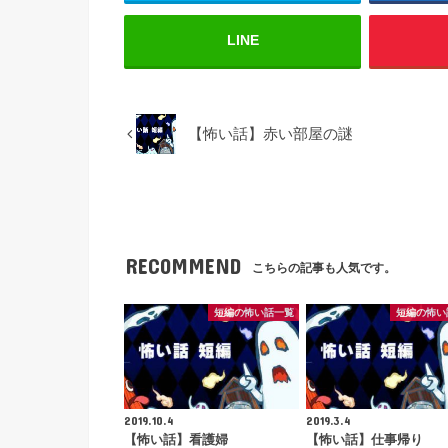
LINE
【怖い話】赤い部屋の謎
RECOMMEND
こちらの記事も人気です。
短編の怖い話一覧
短編の怖い
2019.10.4
2019.3.4
【怖い話】看護婦
【怖い話】仕事帰り