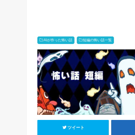
AIが作った怖い話
短編の怖い話一覧
ツイート