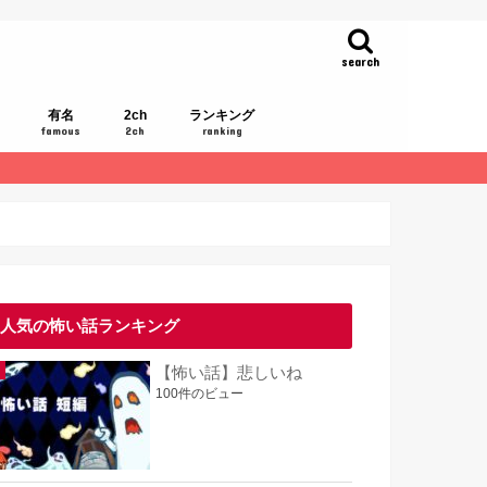
search
有名
2ch
ランキング
famous
2ch
ranking
人気の怖い話ランキング
【怖い話】悲しいね
100件のビュー