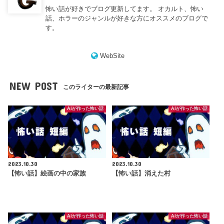
怖い話が好きでブログ更新してます。 オカルト、怖い
話、ホラーのジャンルが好きな方にオススメのブログで
す。
WebSite
NEW POST
このライターの最新記事
AIが作った怖い話
AIが作った怖い話
2023.10.30
2023.10.30
【怖い話】絵画の中の家族
【怖い話】消えた村
AIが作った怖い話
AIが作った怖い話