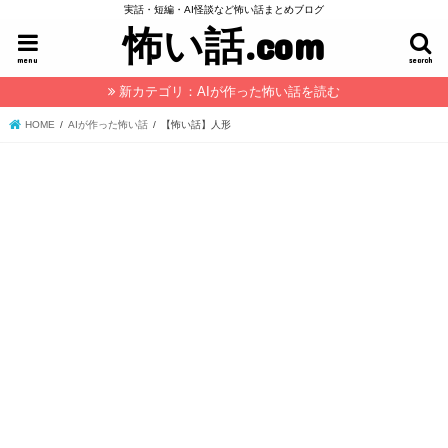
実話・短編・AI怪談など怖い話まとめブログ
怖い話.com
menu
search
新カテゴリ：AIが作った怖い話を読む
HOME
AIが作った怖い話
【怖い話】人形