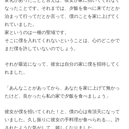
なったことです。それまでは、夕飯を食べに来てだとか
泊まって行ってだとか言って、僕のことを家に上げてく
れていました。
家というのは一種の聖域です。
そこに僕を入れてくれないということは、心のどこかで
まだ僕を許していないのでしょう。
それが最近になって、彼女は自分の家に僕を招待してく
れました。
「あんなことがあってから、あなたを家に上げて無かっ
たけど、良かったら私の家で夕飯を食べましょう」
彼女が僕を招いてくれた！と、僕の心は有頂天になって
いました。久し振りに彼女の手料理が食べられる…。許
されたような気がして、嬉しくなりました。