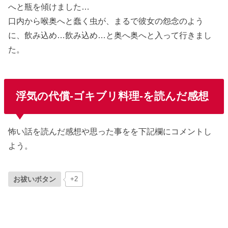
へと瓶を傾けました…
口内から喉奥へと蠢く虫が、まるで彼女の怨念のよう
に、飲み込め…飲み込め…と奥へ奥へと入って行きまし
た。
浮気の代償-ゴキブリ料理-を読んだ感想
怖い話を読んだ感想や思った事をを下記欄にコメントし
よう。
お祓いボタン
+2