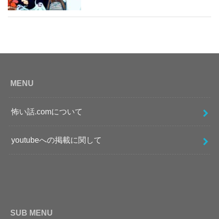
MENU
怖い話.comについて
youtubeへの掲載に関して
SUB MENU