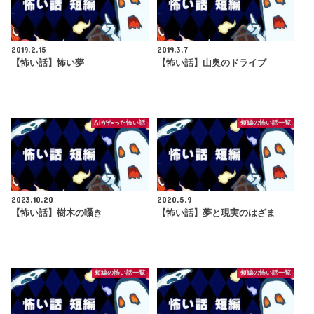
2019.2.15
2019.3.7
【怖い話】怖い夢
【怖い話】山奥のドライブ
AIが作った怖い話
短編の怖い話一覧
2023.10.20
2020.5.9
【怖い話】樹木の囁き
【怖い話】夢と現実のはざま
短編の怖い話一覧
短編の怖い話一覧