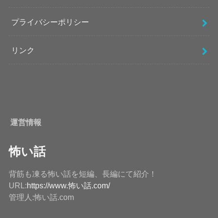
プライバシーポリシー
リンク
運営情報
怖い話
背筋も凍る怖い話を短編、長編にて紹介！
URL:
https://www.怖い話.com/
管理人:怖い話.com