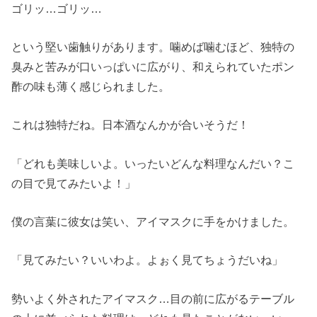
ゴリッ…ゴリッ…
という堅い歯触りがあります。噛めば噛むほど、独特の
臭みと苦みが口いっぱいに広がり、和えられていたポン
酢の味も薄く感じられました。
これは独特だね。日本酒なんかが合いそうだ！
「どれも美味しいよ。いったいどんな料理なんだい？こ
の目で見てみたいよ！」
僕の言葉に彼女は笑い、アイマスクに手をかけました。
「見てみたい？いいわよ。よぉく見てちょうだいね」
勢いよく外されたアイマスク…目の前に広がるテーブル