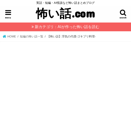
実話・短編・AI怪談など怖い話まとめブログ
怖い話.com
menu
search
新カテゴリ：AIが作った怖い話を読む
HOME
短編の怖い話一覧
【怖い話】浮気の代償-ゴキブリ料理-