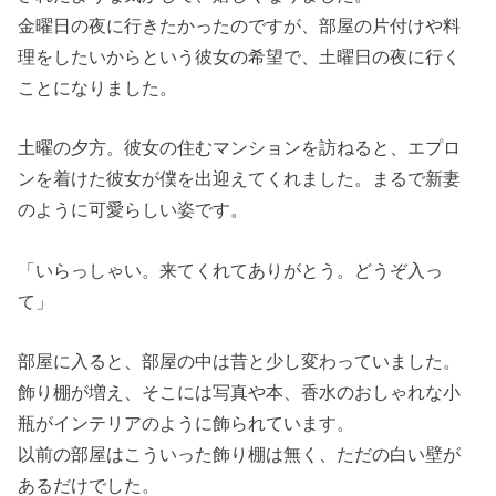
金曜日の夜に行きたかったのですが、部屋の片付けや料
理をしたいからという彼女の希望で、土曜日の夜に行く
ことになりました。
土曜の夕方。彼女の住むマンションを訪ねると、エプロ
ンを着けた彼女が僕を出迎えてくれました。まるで新妻
のように可愛らしい姿です。
「いらっしゃい。来てくれてありがとう。どうぞ入っ
て」
部屋に入ると、部屋の中は昔と少し変わっていました。
飾り棚が増え、そこには写真や本、香水のおしゃれな小
瓶がインテリアのように飾られています。
以前の部屋はこういった飾り棚は無く、ただの白い壁が
あるだけでした。